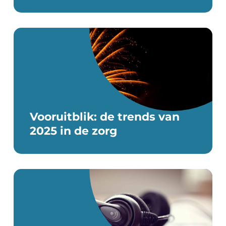
HOME
Vooruitblik: de trends van
OVER ONS
2025 in de zorg
VACATURES
VERHALEN