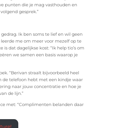
ve punten die je mag vasthouden en
 volgend gesprek.”
edrag. Ik ben soms te lief en wil geen
j leerde me om meer voor mezelf op te
is dat dagelijkse kost: “Ik help tio’s om
creëren we samen een basis waarop je
”
ek. “Berivan straalt bijvoorbeeld heel
 aan de telefoon hebt met een kindje waar
ring naar jouw concentratie en hoe je
van de lijn.”
nice met: “Complimenten belanden daar
ture!