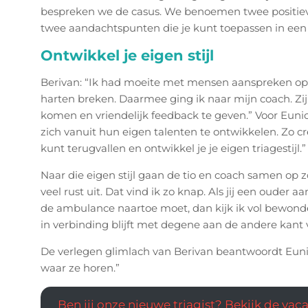
bespreken we de casus. We benoemen twee positie
twee aandachtspunten die je kunt toepassen in een
Ontwikkel je eigen stijl
Berivan: “Ik had moeite met mensen aanspreken op g
harten breken. Daarmee ging ik naar mijn coach. Zi
komen en vriendelijk feedback te geven.” Voor Eunice 
zich vanuit hun eigen talenten te ontwikkelen. Zo 
kunt terugvallen en ontwikkel je je eigen triagestijl.
Naar die eigen stijl gaan de tio en coach samen op zo
veel rust uit. Dat vind ik zo knap. Als jij een ouder
de ambulance naartoe moet, dan kijk ik vol bewonde
in verbinding blijft met degene aan de andere kant 
De verlegen glimlach van Berivan beantwoordt Eu
waar ze horen.”
Ben jij onze nieuwe triagist? Bekijk de vaca