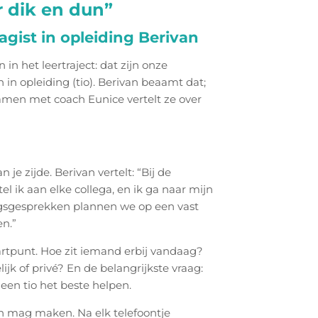
 dik en dun”
agist in opleiding Berivan
 in het leertraject: dat zijn onze
n in opleiding (tio). Berivan beaamt dat;
 Samen met coach Eunice vertelt ze over
n je zijde. Berivan vertelt: “Bij de
l ik aan elke collega, en ik ga naar mijn
angsgesprekken plannen we op een vast
len.”
artpunt. Hoe zit iemand erbij vandaag?
lijk of privé? En de belangrijkste vraag:
 een tio het beste helpen.
n mag maken. Na elk telefoontje