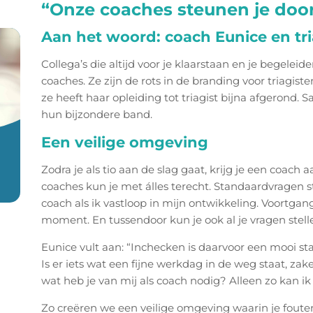
“Onze coaches steunen je door
Aan het woord: coach Eunice en tri
Collega’s die altijd voor je klaarstaan en je begeleiden
coaches. Ze zijn de rots in de branding voor triagiste
ze heeft haar opleiding tot triagist bijna afgerond.
hun bijzondere band.
Een veilige omgeving
Zodra je als tio aan de slag gaat, krijg je een coach aa
coaches kun je met álles terecht. Standaardvragen ste
coach als ik vastloop in mijn ontwikkeling. Voortg
moment. En tussendoor kun je ook al je vragen stel
Eunice vult aan: “Inchecken is daarvoor een mooi st
Is er iets wat een fijne werkdag in de weg staat, zake
wat heb je van mij als coach nodig? Alleen zo kan ik
Zo creëren we een veilige omgeving waarin je foute