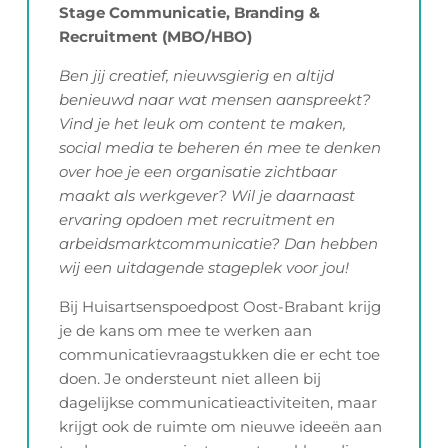
Stage Communicatie, Branding &
Recruitment (MBO/HBO)
HOME
Ben jij creatief, nieuwsgierig en altijd
benieuwd naar wat mensen aanspreekt?
OVER ONS
Vind je het leuk om content te maken,
social media te beheren én mee te denken
over hoe je een organisatie zichtbaar
VACATURES
maakt als werkgever? Wil je daarnaast
ervaring opdoen met recruitment en
arbeidsmarktcommunicatie? Dan hebben
VERHALEN
wij een uitdagende stageplek voor jou!
Bij Huisartsenspoedpost Oost-Brabant krijg
VEELGESTELDE VRAGEN
je de kans om mee te werken aan
communicatievraagstukken die er echt toe
doen. Je ondersteunt niet alleen bij
dagelijkse communicatieactiviteiten, maar
krijgt ook de ruimte om nieuwe ideeën aan